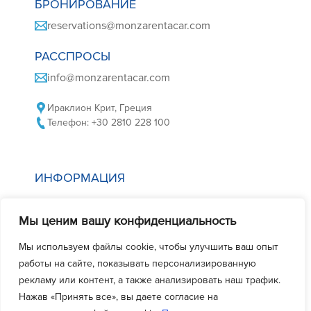
БРОНИРОВАНИЕ
reservations@monzarentacar.com
РАССПРОСЫ
info@monzarentacar.com
Ираклион Крит, Греция
Телефон: +30 2810 228 100
ИНФОРМАЦИЯ
Политика в отношении файлов cookie
Мы ценим вашу конфиденциальность
Политика конфиденциальности
Условия аренды автомобиля
Мы используем файлы cookie, чтобы улучшить ваш опыт
работы на сайте, показывать персонализированную
Часто задаваемые вопросы
рекламу или контент, а также анализировать наш трафик.
Свяжитесь с нами
Нажав «Принять все», вы даете согласие на