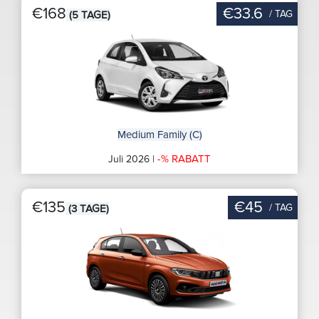
€168
€33.6
/ TAG
(5 TAGE)
Medium Family (C)
-% RABATT
Juli 2026 |
€135
€45
/ TAG
(3 TAGE)