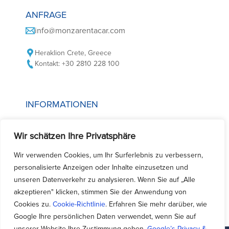
ANFRAGE
info@monzarentacar.com
Heraklion Crete, Greece
Kontakt: +30 2810 228 100
INFORMATIONEN
Cookie-Richtlinie
Wir schätzen Ihre Privatsphäre
Datenschutzrichtlinien
Bedingungen der Autovermietung
Wir verwenden Cookies, um Ihr Surferlebnis zu verbessern,
personalisierte Anzeigen oder Inhalte einzusetzen und
Häufig gestellte Fragen
unseren Datenverkehr zu analysieren. Wenn Sie auf „Alle
Kontaktieren Sie uns
akzeptieren" klicken, stimmen Sie der Anwendung von
Cookies zu.
Cookie-Richtlinie
. Erfahren Sie mehr darüber, wie
Google Ihre persönlichen Daten verwendet, wenn Sie auf
unserer Website Ihre Zustimmung geben.
Google’s Privacy &