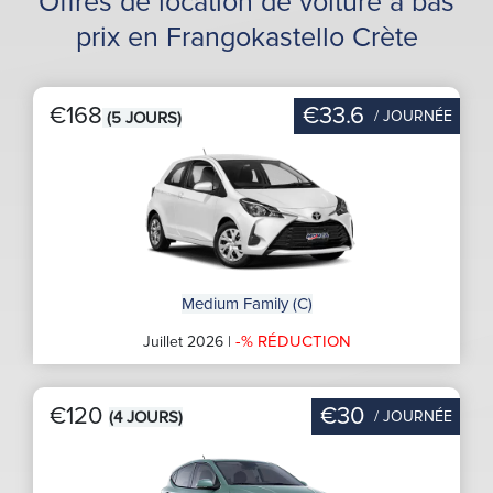
Offres de location de voiture à bas
prix en Frangokastello Crète
€168
€33.6
/ JOURNÉE
(5 JOURS)
Medium Family (C)
-% RÉDUCTION
Juillet 2026 |
€120
€30
/ JOURNÉE
(4 JOURS)