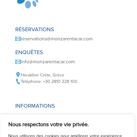
RÉSERVATIONS
reservations@monzarentacar.com
ENQUÊTES
info@monzarentacar.com
Héraklion Crète, Grèce
Téléphone: +30 2810 228 100
INFORMATIONS
Politique en matière de cookies
Nous respectons votre vie privée.
Politique de confidentialité
Conditions de location de voiture
Nous utilisons des cookies pour améliorer votre expérience