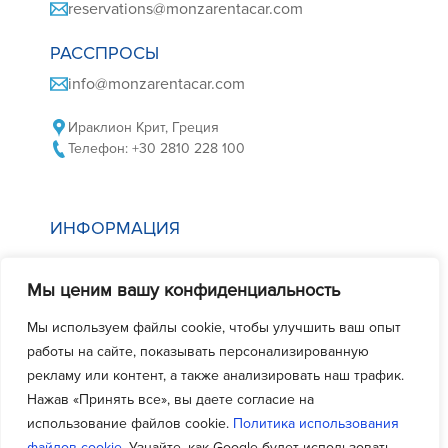
reservations@monzarentacar.com
РАССПРОСЫ
info@monzarentacar.com
Ираклион Крит, Греция
Телефон: +30 2810 228 100
ИНФОРМАЦИЯ
Политика в отношении файлов cookie
Мы ценим вашу конфиденциальность
Политика конфиденциальности
Условия аренды автомобиля
Мы используем файлы cookie, чтобы улучшить ваш опыт
работы на сайте, показывать персонализированную
Часто задаваемые вопросы
рекламу или контент, а также анализировать наш трафик.
Свяжитесь с нами
Нажав «Принять все», вы даете согласие на
использование файлов cookie.
Политика использования
файлов cookie
. Узнайте, как Google будет использовать