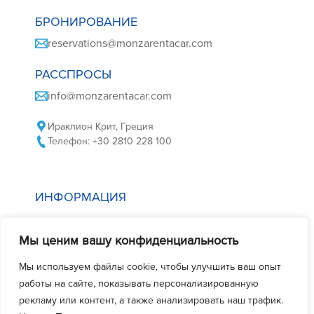
БРОНИРОВАНИЕ
reservations@monzarentacar.com
РАССПРОСЫ
info@monzarentacar.com
Ираклион Крит, Греция
Телефон: +30 2810 228 100
ИНФОРМАЦИЯ
Политика в отношении файлов cookie
Мы ценим вашу конфиденциальность
Политика конфиденциальности
Условия аренды автомобиля
Мы используем файлы cookie, чтобы улучшить ваш опыт
работы на сайте, показывать персонализированную
Часто задаваемые вопросы
рекламу или контент, а также анализировать наш трафик.
Свяжитесь с нами