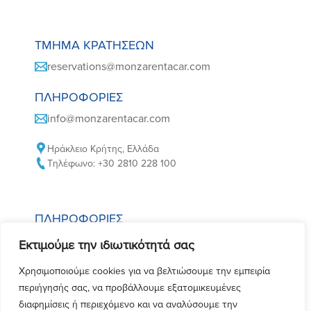
ΤΜΉΜΑ ΚΡΑΤΉΣΕΩΝ
reservations@monzarentacar.com
ΠΛΗΡΟΦΟΡΊΕΣ
info@monzarentacar.com
Ηράκλειο Κρήτης, Ελλάδα
Τηλέφωνο: +30 2810 228 100
ΠΛΗΡΟΦΟΡΊΕΣ
Εκτιμούμε την ιδιωτικότητά σας
Πολιτική Cookies
Πολιτική Απορρήτου
Χρησιμοποιούμε cookies για να βελτιώσουμε την εμπειρία
Όροι και Προυποθέσεις Ενοικίασης
περιήγησής σας, να προβάλλουμε εξατομικευμένες
διαφημίσεις ή περιεχόμενο και να αναλύσουμε την
Συχνές Ερωτήσεις