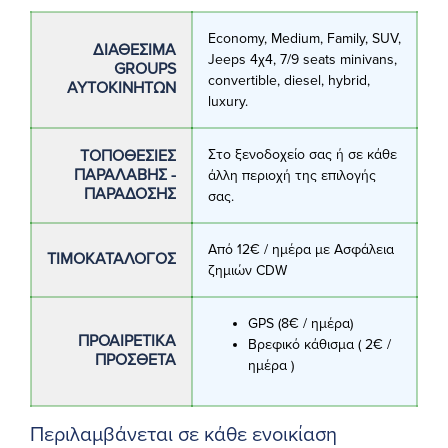
Economy, Medium, Family, SUV,
ΔΙΑΘΈΣΙΜΑ
Jeeps 4χ4, 7/9 seats minivans,
GROUPS
convertible, diesel, hybrid,
ΑΥΤΟΚΙΝΉΤΩΝ
luxury.
ΤΟΠΟΘΕΣΊΕΣ
Στο ξενοδοχείο σας ή σε κάθε
ΠΑΡΑΛΑΒΉΣ -
άλλη περιοχή της επιλογής
ΠΑΡΆΔΟΣΗΣ
σας.
Από 12€ / ημέρα με Ασφάλεια
ΤΙΜΟΚΑΤΆΛΟΓΟΣ
ζημιών CDW
GPS (8€ / ημέρα)
ΠΡΟΑΙΡΕΤΙΚΆ
Βρεφικό κάθισμα ( 2€ /
ΠΡΌΣΘΕΤΑ
ημέρα )
Περιλαμβάνεται σε κάθε ενοικίαση