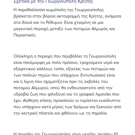
Σχετικά με την Γεωργιούπολη Κρήτης
Η παραθαλάσσια κωμόπολη της Γεωργιούπολης
βρίσκεται στην βόρεια ακτογραμμή της Κρήτης, ανάμεσα
στα Χανιά και το Ρέθυμνο. Είναι χτισμένη σε μια
μαγευτική περιοχή μεταξύ των ποταμών Αλμυρός και
Περαστικός.
Ολόκληρη η περιοχή που περιβάλλει τη Γεωργιούπολη
είναι πανέμορφη με πολύ πράσινο, τρεχούμενα νερά και
εξαιρετικού κάλλους τοπίο, εξαιτίας των ποταμών και
των πολλών πηγών που υπάρχουν. Εντυπωσιακή είναι
και η λίμνη που σχηματίζεται πριν τις εκβολές του
ποταμού Αλμυρού, οπού θα ενθουσιαστείτε από την
υδρόβια ζωή που φιλοξενεί και το γραφικό λιμανάκι που
έχει. Αίσθηση επίσης προκαλούν οι τεράστιοι ευκάλυπτοι
που υπάρχουν κατά μήκος των δρόμων και ξεκινούν από
την κεντρική πλατεία και φθάνουν ως τη παραλία.
Η παραλία της Γεωργιούπολης είναι μεγάλη, περίπου 10