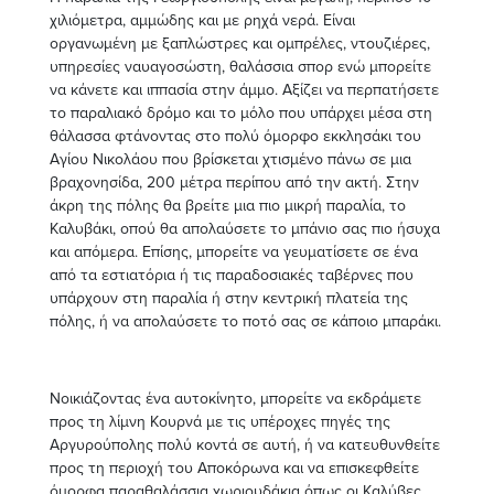
χιλιόμετρα, αμμώδης και με ρηχά νερά. Είναι
οργανωμένη με ξαπλώστρες και ομπρέλες, ντουζιέρες,
υπηρεσίες ναυαγοσώστη, θαλάσσια σπορ ενώ μπορείτε
να κάνετε και ιππασία στην άμμο. Αξίζει να περπατήσετε
το παραλιακό δρόμο και το μόλο που υπάρχει μέσα στη
θάλασσα φτάνοντας στο πολύ όμορφο εκκλησάκι του
Αγίου Νικολάου που βρίσκεται χτισμένο πάνω σε μια
βραχονησίδα, 200 μέτρα περίπου από την ακτή. Στην
άκρη της πόλης θα βρείτε μια πιο μικρή παραλία, το
Καλυβάκι, οπού θα απολαύσετε το μπάνιο σας πιο ήσυχα
και απόμερα. Επίσης, μπορείτε να γευματίσετε σε ένα
από τα εστιατόρια ή τις παραδοσιακές ταβέρνες που
υπάρχουν στη παραλία ή στην κεντρική πλατεία της
πόλης, ή να απολαύσετε το ποτό σας σε κάποιο μπαράκι.
Νοικιάζοντας ένα αυτοκίνητο, μπορείτε να εκδράμετε
προς τη λίμνη Κουρνά με τις υπέροχες πηγές της
Αργυρούπολης πολύ κοντά σε αυτή, ή να κατευθυνθείτε
προς τη περιοχή του Αποκόρωνα και να επισκεφθείτε
όμορφα παραθαλάσσια χωριουδάκια όπως οι Καλύβες