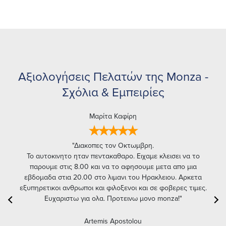
Αξιολογήσεις Πελατών της Monza -
Σχόλια & Εμπειρίες
Theo Dadamos
Μαρίτα Καφίρη
Χαρης Σουλης
★★★★★
★★★★★
★★★★★
"Πολύ καλή εξυπηρέτηση. Νέα μοντέλα κ προσεγμένα. Άμεση
"Επαγγελματίες, με απλές διαδικασίες χωρίς "ψιλά γράμματα"
"Διακοπες τον Οκτωμβρη.
στην συμφωνία.Είναι η δεύτερη φορά που νοικιάζουμε όχημα
παραλαβή-παραδοση. Πολύ καλή η τοποθεσια, ακριβώς έξω
Το αυτοκινητο ηταν πεντακαθαρο. Ειχαμε κλεισει να το
από την εταιρεία κ είμαστε απόλυτα ευχαριστημένοι. Πολύ
παρουμε στις 8.00 και να το αφησουμε μετα απο μια
από το αεροδρόμιο Ηρακλείου."
καλή ποιότητα των αυτοκινήτων κ άψογη εξυπηρέτηση."
εβδομαδα στια 20.00 στο λιμανι του Ηρακλειου. Αρκετα
εξυπηρετικοι ανθρωποι και φιλοξενοι και σε φοβερες τιμες.
Χάρης Κονταρίνης
Ευχαριστω για ολα. Προτεινω μονο monza!"
Fotis Tsopelas
★★★★★
★★★★★
"Απόλυτα ευχαριστημένος!
Artemis Apostolou