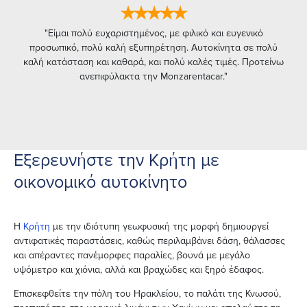
Καλή εξυπηρέτηση, καλό αυτοκίνητο δίπλα στο αεροδρόμιο!"
"Άψογη εξυπηρέτηση και σε πολύ ικανοποιητικές τιμές.
★★★★★
Έχουμε νοικιάσει αρκετές φορές από την ΜΟΝΖΑ στην
Κρήτη, οι υπάλληλοι ήταν πάντα πολύ φιλικοί και τα
"Είμαι πολύ ευχαριστημένος, με φιλικό και ευγενικό
προσωπικό, πολύ καλή εξυπηρέτηση. Aυτοκίνητα σε πολύ
αυτοκίνητα καινούργια ή σχεδόν καινούργια."
καλή κατάσταση και καθαρά, και πολύ καλές τιμές. Προτείνω
ανεπιφύλακτα την Monzarentacar."
Εξερευνήστε την Κρήτη με
οικονομικό αυτοκίνητο
Η
Κρήτη
με την ιδιότυπη γεωφυσική της μορφή δημιουργεί
αντιφατικές παραστάσεις, καθώς περιλαμβάνει δάση, θάλασσες
και απέραντες πανέμορφες παραλίες, βουνά με μεγάλο
υψόμετρο και χιόνια, αλλά και βραχώδες και ξηρό έδαφος.
Επισκεφθείτε την πόλη του Ηρακλείου, το παλάτι της Κνωσού,