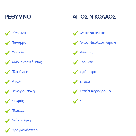
ΡΈΘΥΜΝΟ
ΆΓΙΟΣ ΝΙΚΌΛΑΟΣ
Ρέθυμνο
Άγιος Νικόλαος
Πάνορμο
Άγιος Νικόλαος Λιμάνι
Φόδελε
Μίλατος
Αδελιανός Κάμπος
Ελούντα
Πλατάνιες
Ιεράπετρα
Μπαλί
Σητεία
Γεωργιούπολη
Σητεία Αεροδρόμιο
Καβρός
Σίσι
Πλακιάς
Αγία Γαλήνη
Φραγκοκάστελο