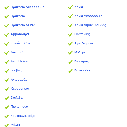
Ηράκλειο Αεροδρόμιο
Χανιά
Ηράκλειο
Χανιά Αεροδρόμιο
Ηράκλειο Λιμάνι
Χανιά Λιμάνι Σούδας
Αμμουδάρα
Πλατανιάς
Κοκκίνη Χάνι
Αγία Μαρίνα
Λυγαριά
Μάλεμε
Αγία Πελαγία
Κίσσαμος
Γούβες
Κολυμπάρι
Ανισσαράς
Χερσόνησος
Σταλίδα
Πισκοπιανό
Κουτουλουφάρι
Μάλια