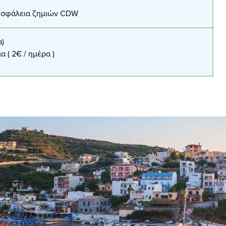
 Ασφάλεια ζημιών CDW
α)
 ( 2€ / ημέρα )