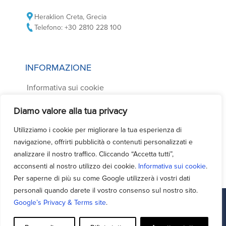
Heraklion Creta, Grecia
Telefono: +30 2810 228 100
INFORMAZIONE
Informativa sui cookie
Informativa sulla privacy
Diamo valore alla tua privacy
Condizioni di noleggio auto
Utilizziamo i cookie per migliorare la tua esperienza di
Domande frequenti
navigazione, offrirti pubblicità o contenuti personalizzati e
Contatti
analizzare il nostro traffico. Cliccando “Accetta tutti”,
acconsenti al nostro utilizzo dei cookie.
Informativa sui cookie
.
Per saperne di più su come Google utilizzerà i vostri dati
personali quando darete il vostro consenso sul nostro sito.
Google’s Privacy & Terms site
.
Facebook
Support - Queries