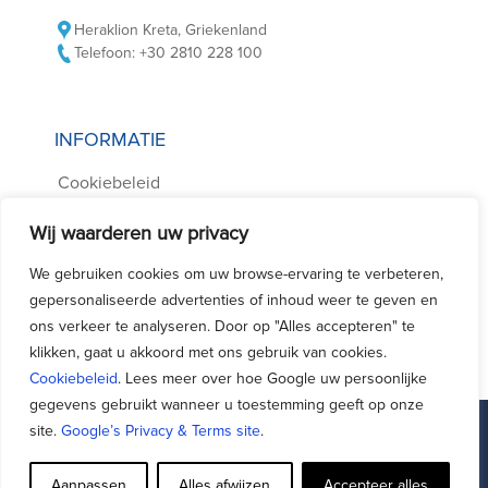
Heraklion Kreta, Griekenland
Telefoon: +30 2810 228 100
INFORMATIE
Cookiebeleid
Privacybeleid
Wij waarderen uw privacy
Voorwaarden Autoverhuur
We gebruiken cookies om uw browse-ervaring te verbeteren,
Vaak gestelde vragen
gepersonaliseerde advertenties of inhoud weer te geven en
Contact met ons opnemen
ons verkeer te analyseren. Door op "Alles accepteren" te
klikken, gaat u akkoord met ons gebruik van cookies.
Cookiebeleid
. Lees meer over hoe Google uw persoonlijke
gegevens gebruikt wanneer u toestemming geeft op onze
site.
Google’s Privacy & Terms site
.
Facebook
Support - Queries
Aanpassen
Alles afwijzen
Accepteer alles