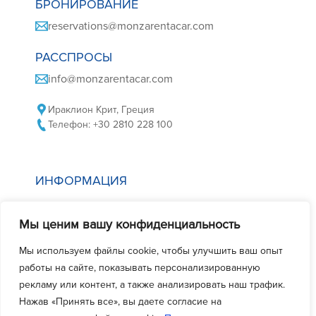
БРОНИРОВАНИЕ
reservations@monzarentacar.com
РАССПРОСЫ
info@monzarentacar.com
Ираклион Крит, Греция
Телефон: +30 2810 228 100
ИНФОРМАЦИЯ
Политика в отношении файлов cookie
Мы ценим вашу конфиденциальность
Политика конфиденциальности
Условия аренды автомобиля
Мы используем файлы cookie, чтобы улучшить ваш опыт
работы на сайте, показывать персонализированную
Часто задаваемые вопросы
рекламу или контент, а также анализировать наш трафик.
Свяжитесь с нами
Нажав «Принять все», вы даете согласие на