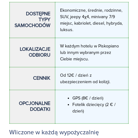
Ekonomiczne, średnie, rodzinne,
DOSTĘPNE
SUV, jeepy 4χ4, minivany 7/9
TYPY
miejsc, kabriolet, diesel, hybryda,
SAMOCHODÓW
luksus.
W każdym hotelu w Piskopiano
LOKALIZACJE
lub innym wybranym przez
ODBIORU
Ciebie miejscu.
Od 12€ / dzień z
CENNIK
ubezpieczeniem od kolizji.
GPS (8€ / dzień)
OPCJONALNE
Fotelik dziecięcy (2 € /
DODATKI
dzień)
Wliczone w każdą wypożyczalnię