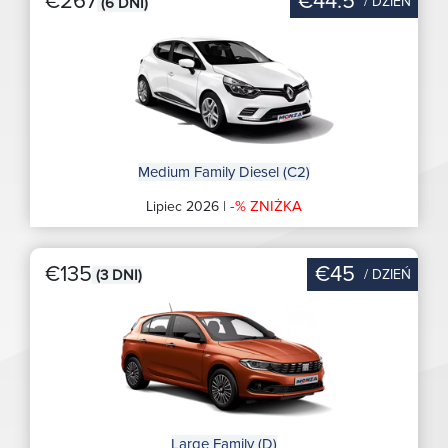
€267
€44.5
/ DZIEŃ
(6 DNI)
Medium Family Diesel (C2)
-% ZNIŻKA
Lipiec 2026 |
€135
€45
/ DZIEŃ
(3 DNI)
Large Family (D)