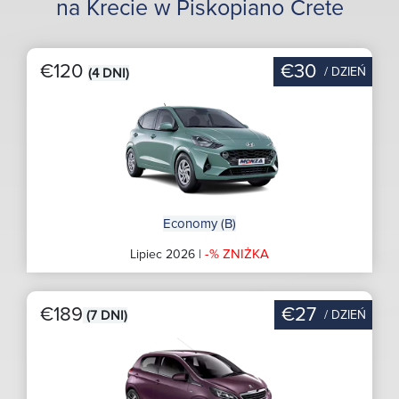
na Krecie w Piskopiano Crete
€120
€30
/ DZIEŃ
(4 DNI)
Economy (B)
-% ZNIŻKA
Lipiec 2026 |
€189
€27
/ DZIEŃ
(7 DNI)