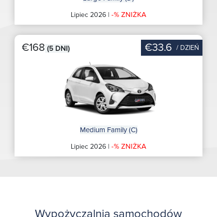
-% ZNIŻKA
Lipiec 2026 |
€168
€33.6
/ DZIEŃ
(5 DNI)
Medium Family (C)
-% ZNIŻKA
Lipiec 2026 |
Wypożyczalnia samochodów