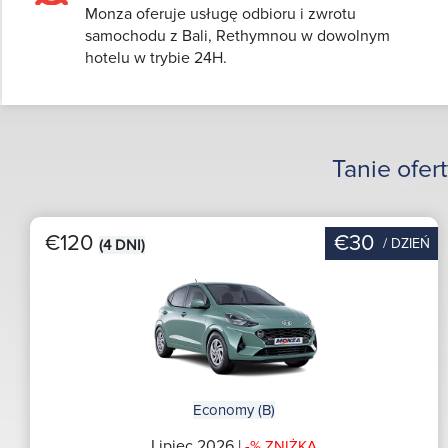
Monza oferuje usługę odbioru i zwrotu
samochodu z Bali, Rethymnou w dowolnym
hotelu w trybie 24H.
Tanie ofe
€120
€30
/ DZIEŃ
(4 DNI)
Economy (B)
Lipiec 2026 |
-% ZNIŻKA