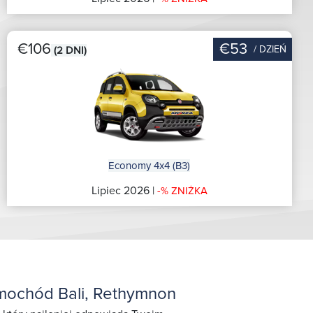
€106
€53
/ DZIEŃ
(2 DNI)
Economy 4x4 (B3)
Lipiec 2026 |
-% ZNIŻKA
mochód Bali, Rethymnon