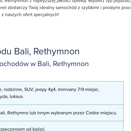
i, Rethymnon z najwyższej jakości opieką. Wybierz typ pojazdu
nel dostarczy Twój idealny samochód z szybkimi i prostymi pro
j z naszych ofert specjalnych!
u Bali, Rethymnon
ochodów w Bali, Rethymnon
, rodzinne, SUV, jeepy 4χ4, minivany 7/9 miejsc,
ryda, luksus.
ali, Rethymno lub innym wybranym przez Ciebie miejscu.
pieczeniem od kolizji.