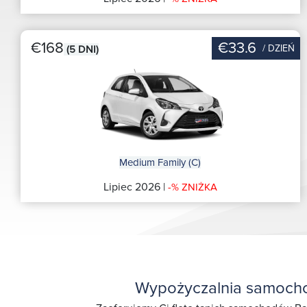
€168
€33.6
/ DZIEŃ
(5 DNI)
Medium Family (C)
Lipiec 2026 |
-% ZNIŻKA
Wypożyczalnia samocho