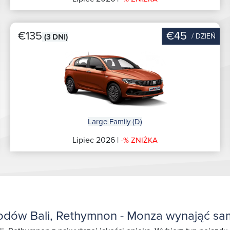
€135
€45
/ DZIEŃ
(3 DNI)
Large Family (D)
Lipiec 2026 |
-% ZNIŻKA
dów Bali, Rethymnon - Monza wynająć sa