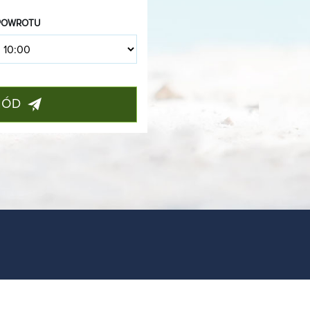
POWROTU
HÓD