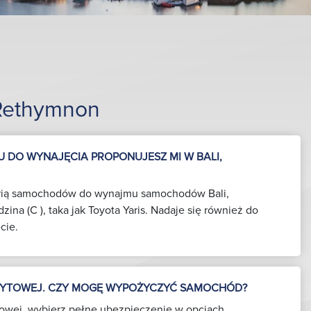
Rethymnon
 DO WYNAJĘCIA PROPONUJESZ MI W BALI,
orią samochodów do wynajmu samochodów Bali,
ina (C ), taka jak Toyota Yaris. Nadaje się również do
cie.
DYTOWEJ. CZY MOGĘ WYPOŻYCZYĆ SAMOCHÓD?
ytowej, wybierz pełne ubezpieczenie w opcjach