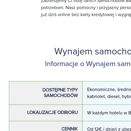
Zaoferujemy Ci flotę tanich samochodów Bal
potrzebom. Nasz pomocny i przyjazny perso
już dziś online bez karty kredytowej i wygra
Wynajem samochod
Informacje o Wynajem sam
Ekonomiczne, średnie
DOSTĘPNE TYPY
SAMOCHODÓW
kabriolet, diesel, hyb
LOKALIZACJE ODBIORU
W każdym hotelu w B
CENNIK
Od 12€ / dzień z ubez