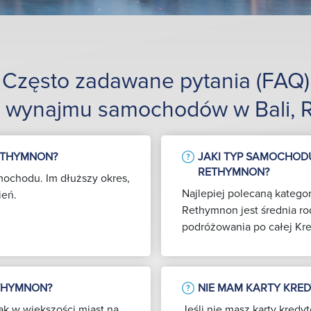
Często zadawane pytania (FAQ)
e wynajmu samochodów w Bali, 
RETHYMNON?
JAKI TYP SAMOCHODU
RETHYMNON?
mochodu. Im dłuższy okres,
Najlepiej polecaną kateg
ień.
Rethymnon jest średnia rodz
podróżowania po całej Kre
ETHYMNON?
NIE MAM KARTY KRE
ak w większości miast na
Jeśli nie masz karty kred