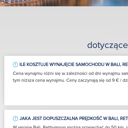
dotycząc
ILE KOSZTUJE WYNAJĘCIE SAMOCHODU W BALI, 
Cena wynajmu różni się w zależności od dni wynajmu sa
tym niższa cena wynajmu. Ceny zaczynają się od 9 € / dz
JAKA JEST DOPUSZCZALNA PRĘDKOŚĆ W BALI, R
W rejonie Bali, Rethymnon można przejechać do 50 km, j