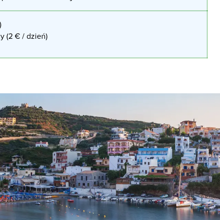
)
y (2 € / dzień)