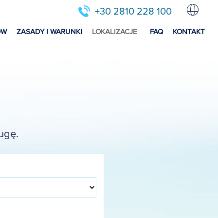
+30 2810 228 100
ÓW
ZASADY I WARUNKI
LOKALIZACJE
FAQ
KONTAKT
ugę.