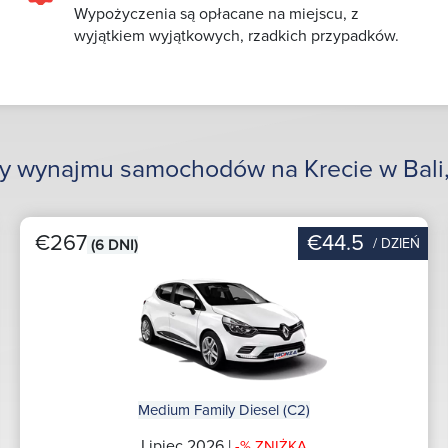
Wypożyczenia są opłacane na miejscu, z
wyjątkiem wyjątkowych, rzadkich przypadków.
rty wynajmu samochodów na Krecie w Bali
€267
€44.5
/ DZIEŃ
(6 DNI)
Medium Family Diesel (C2)
Lipiec 2026 |
-% ZNIŻKA