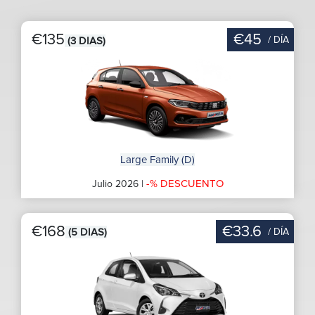
€135
€45
/ DÍA
(3 DIAS)
Large Family (D)
-% DESCUENTO
Julio 2026 |
€168
€33.6
/ DÍA
(5 DIAS)