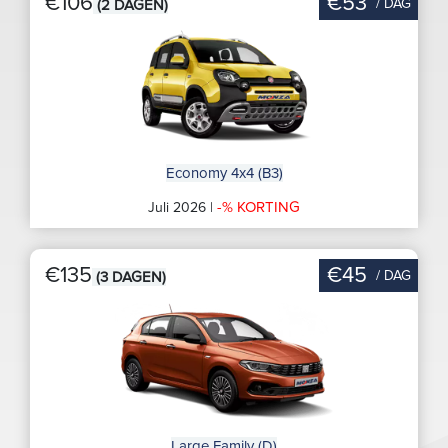
€106
€53
/ DAG
(2 DAGEN)
Economy 4x4 (B3)
-% KORTING
Juli 2026 |
€135
€45
/ DAG
(3 DAGEN)
Large Family (D)