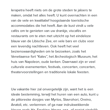
Ierapetra heeft niets om de grote steden te jaloers te
maken, omdat het alles heeft. U kunt overnachten in een
van de vele en kwalitatief hoogstaande toeristische
accommodaties die het heeft. Aan de kust vindt u vele
cafés om te genieten van uw drankje, viscafés en
restaurants om te eten met uitzicht op het eindeloze
blauw van de Libische Zee, en vele bars en clubs voor
een levendig nachtleven. Ook heeft het veel
bezienswaardigheden om te bezoeken, zoals het
Venetiaanse fort “Kales”, het Archeologisch Museum, het
huis van Napoleon, oude kerken. Daarnaast zijn er veel
culturele evenementen, festivals, concerten, concerten,
theatervoorstellingen en traditionele lokale feesten.
Uw vakantie hier zal onvergetelijk zijn, want het is een
ideale bestemming, terwijl het huren van een auto, kunt u
de pittoreske dorpjes van Myrtos, Stavrohori, Oreino,
Anatoli, etc. verkennen. of ga naar indrukwekkende
kloven zoals Ha, Sarakina, Havga, enz., of geniet eindelijk