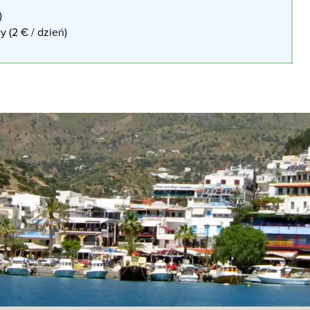
)
y (2 € / dzień)