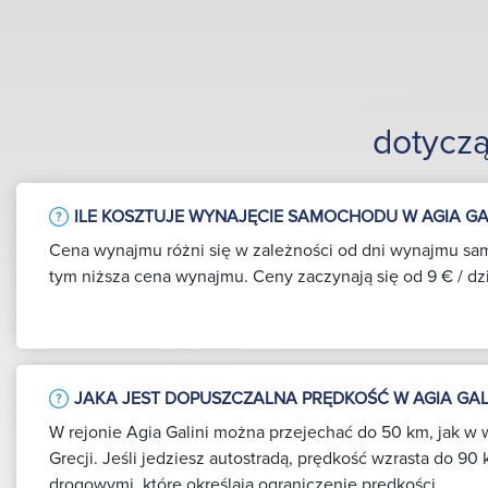
dotycz
ILE KOSZTUJE WYNAJĘCIE SAMOCHODU W AGIA GAL
Cena wynajmu różni się w zależności od dni wynajmu sa
tym niższa cena wynajmu. Ceny zaczynają się od 9 € / dz
JAKA JEST DOPUSZCZALNA PRĘDKOŚĆ W AGIA GAL
W rejonie Agia Galini można przejechać do 50 km, jak w w
Grecji. Jeśli jedziesz autostradą, prędkość wzrasta do 90 
drogowymi, które określają ograniczenie prędkości.