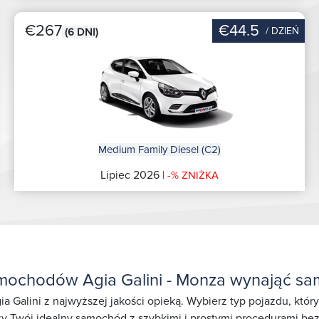
€267
€44.5
/ DZIEŃ
(6 DNI)
Medium Family Diesel (C2)
Lipiec 2026 |
-% ZNIŻKA
mochodów Agia Galini - Monza wynająć sam
a Galini z najwyższej jakości opieką. Wybierz typ pojazdu, któ
y Twój idealny samochód z szybkimi i prostymi procedurami bez