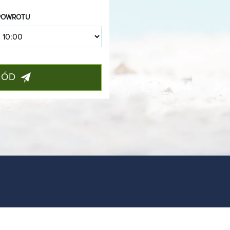
POWROTU
HÓD