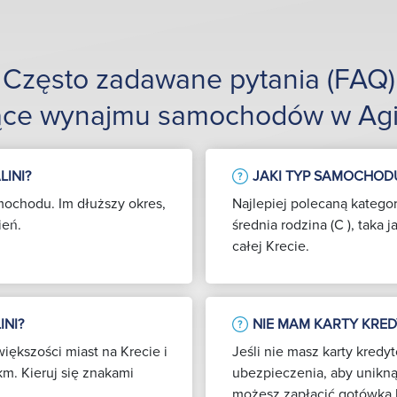
Często zadawane pytania (FAQ)
ące wynajmu samochodów w Agia
INI?
JAKI TYP SAMOCHODU
mochodu. Im dłuższy okres,
Najlepiej polecaną kateg
ień.
średnia rodzina (C ), taka
całej Krecie.
INI?
NIE MAM KARTY KRE
iększości miast na Krecie i
Jeśli nie masz karty kred
km. Kieruj się znakami
ubezpieczenia, aby unikną
możesz zapłacić gotówką 