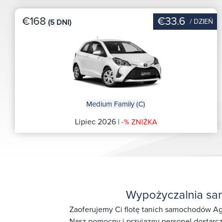
€168
€33.6
/ DZIEŃ
(5 DNI)
Medium Family (C)
Lipiec 2026 |
-% ZNIŻKA
Wypożyczalnia sa
Zaoferujemy Ci flotę tanich samochodów Agi
Nasz pomocny i przyjazny personel dostarcz