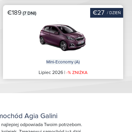
€189
€27
/ DZIEŃ
(7 DNI)
Mini-Economy (A)
Lipiec 2026 |
-% ZNIŻKA
ochód Agia Galini
ry najlepiej odpowiada Twoim potrzebom.
 kolejek. Zarezerwuj samochód już dziś