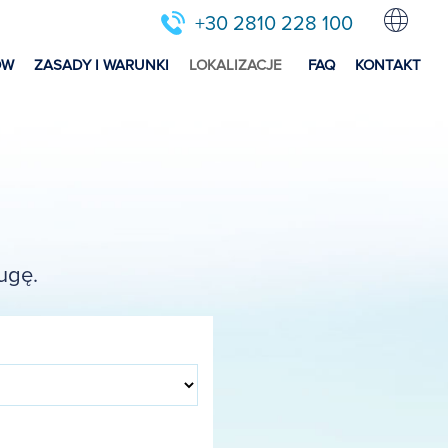
+30 2810 228 100
ÓW
ZASADY I WARUNKI
LOKALIZACJE
FAQ
KONTAKT
ugę.