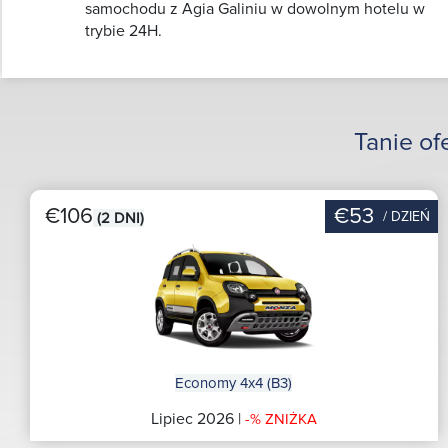
samochodu z Agia Galiniu w dowolnym hotelu w
trybie 24H.
Tanie of
€106
€53
/ DZIEŃ
(2 DNI)
Economy 4x4 (B3)
Lipiec 2026 |
-% ZNIŻKA