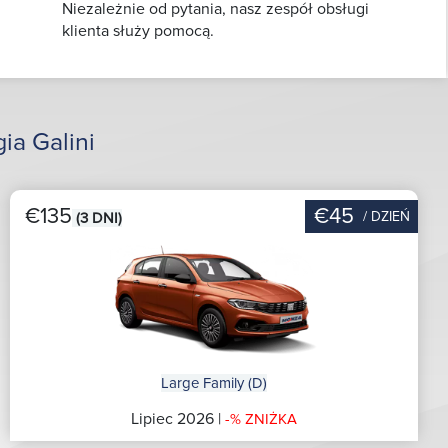
Niezależnie od pytania, nasz zespół obsługi
klienta służy pomocą.
ia Galini
€135
€45
/ DZIEŃ
(3 DNI)
Large Family (D)
Lipiec 2026 |
-% ZNIŻKA