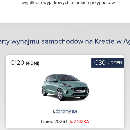
wyjątkiem wyjątkowych, rzadkich przypadków.
erty wynajmu samochodów na Krecie w Ag
€120
€30
/ DZIEŃ
(4 DNI)
Economy (B)
Lipiec 2026 |
-% ZNIŻKA