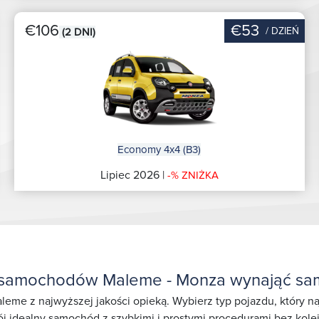
€106
€53
/ DZIEŃ
(2 DNI)
Economy 4x4 (B3)
Lipiec 2026 |
-% ZNIŻKA
 samochodów Maleme - Monza wynająć s
leme z najwyższej jakości opieką. Wybierz typ pojazdu, który 
j idealny samochód z szybkimi i prostymi procedurami bez kole