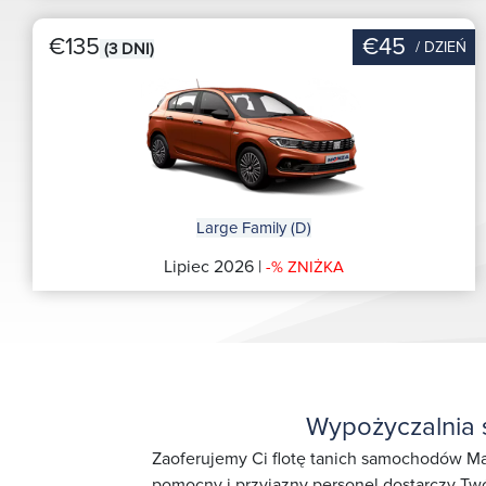
€135
€45
/ DZIEŃ
(3 DNI)
Large Family (D)
Lipiec 2026 |
-% ZNIŻKA
Wypożyczalnia
Zaoferujemy Ci flotę tanich samochodów Ma
pomocny i przyjazny personel dostarczy Twó