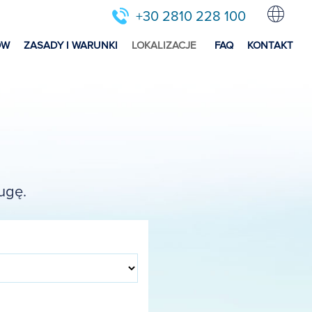
+30 2810 228 100
ÓW
ZASADY I WARUNKI
LOKALIZACJE
FAQ
KONTAKT
ugę.