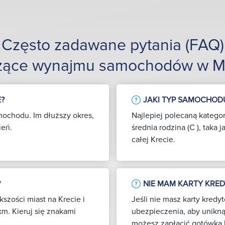
Często zadawane pytania (FAQ)
zące wynajmu samochodów w 
?
JAKI TYP SAMOCHOD
mochodu. Im dłuższy okres,
Najlepiej polecaną kate
ień.
średnia rodzina (C ), taka
całej Krecie.
?
NIE MAM KARTY KRE
szości miast na Krecie i
Jeśli nie masz karty kred
km. Kieruj się znakami
ubezpieczenia, aby unikną
możesz zapłacić gotówką 