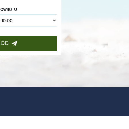
POWROTU
HÓD