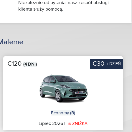
Niezależnie od pytania, nasz zespół obsługi
klienta służy pomocą.
 Maleme
€120
€30
/ DZIEŃ
(4 DNI)
Economy (B)
Lipiec 2026 |
-% ZNIŻKA