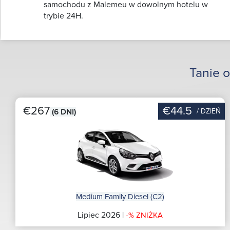
samochodu z Malemeu w dowolnym hotelu w
trybie 24H.
Tanie 
€267
€44.5
/ DZIEŃ
(6 DNI)
Medium Family Diesel (C2)
Lipiec 2026 |
-% ZNIŻKA