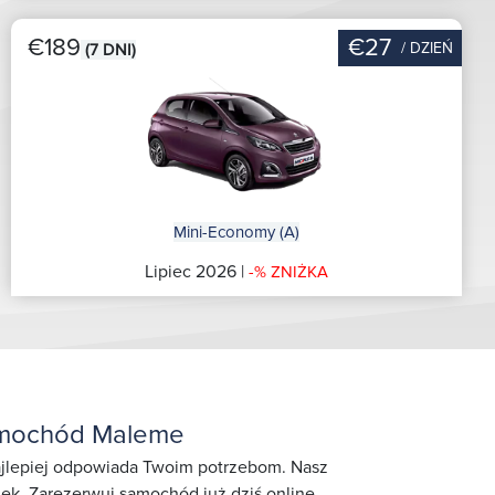
€189
€27
/ DZIEŃ
(7 DNI)
Mini-Economy (A)
Lipiec 2026 |
-% ZNIŻKA
amochód Maleme
najlepiej odpowiada Twoim potrzebom. Nasz
jek. Zarezerwuj samochód już dziś online