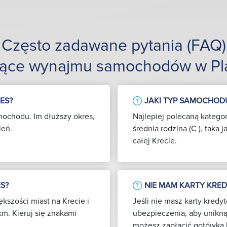
Często zadawane pytania (FAQ)
zące wynajmu samochodów w Pla
ES?
JAKI TYP SAMOCHODU
mochodu. Im dłuższy okres,
Najlepiej polecaną kateg
ień.
średnia rodzina (C ), taka
całej Krecie.
S?
NIE MAM KARTY KRE
kszości miast na Krecie i
Jeśli nie masz karty kred
km. Kieruj się znakami
ubezpieczenia, aby unikną
możesz zapłacić gotówką 