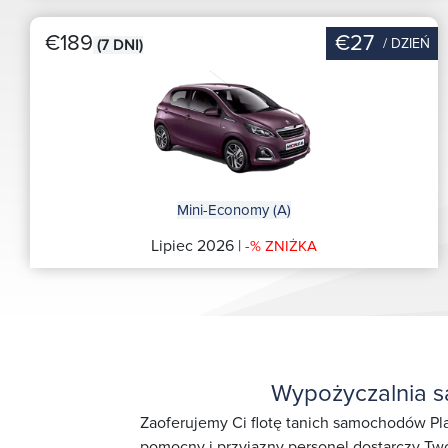
€189
€27
/ DZIEŃ
(7 DNI)
Mini-Economy (A)
Lipiec 2026 |
-% ZNIŻKA
Wypożyczalnia s
Zaoferujemy Ci flotę tanich samochodów Pla
pomocny i przyjazny personel dostarczy Twó