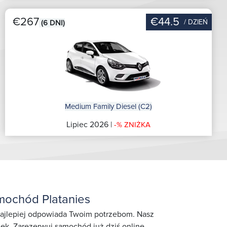
€267
€44.5
/ DZIEŃ
(6 DNI)
Medium Family Diesel (C2)
Lipiec 2026 |
-% ZNIŻKA
mochód Platanies
 najlepiej odpowiada Twoim potrzebom. Nasz
jek. Zarezerwuj samochód już dziś online