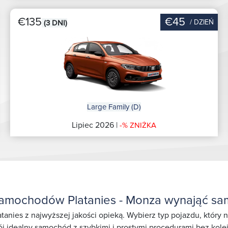
€135
€45
/ DZIEŃ
(3 DNI)
Large Family (D)
Lipiec 2026 |
-% ZNIŻKA
amochodów Platanies - Monza wynająć sa
tanies z najwyższej jakości opieką. Wybierz typ pojazdu, który
j idealny samochód z szybkimi i prostymi procedurami bez kole