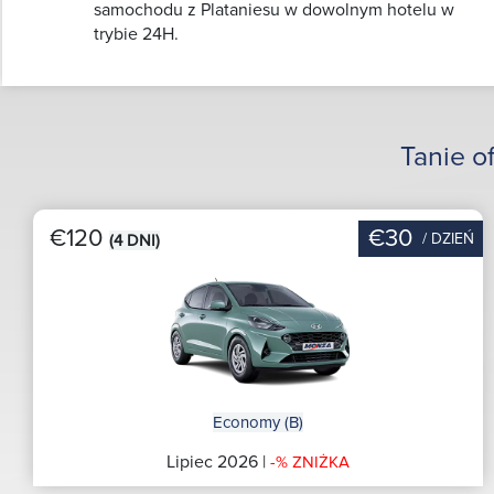
samochodu z Plataniesu w dowolnym hotelu w
trybie 24H.
Tanie o
€120
€30
/ DZIEŃ
(4 DNI)
Economy (B)
Lipiec 2026 |
-% ZNIŻKA