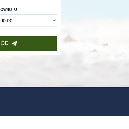
POWROTU
HÓD