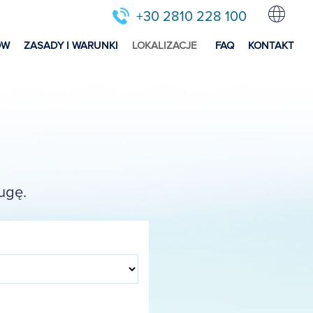
+30 2810 228 100
ÓW
ZASADY I WARUNKI
LOKALIZACJE
FAQ
KONTAKT
ugę.