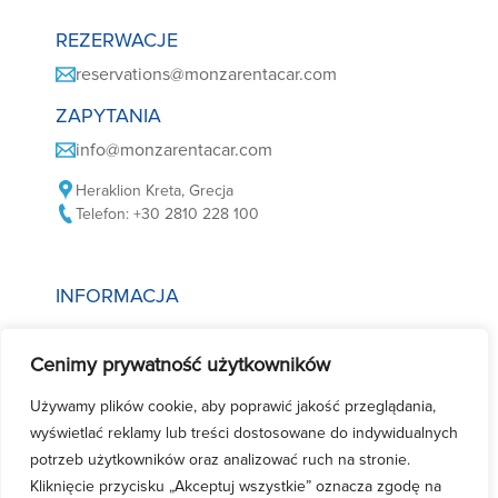
REZERWACJE
reservations@monzarentacar.com
ZAPYTANIA
info@monzarentacar.com
Heraklion Kreta, Grecja
Telefon: +30 2810 228 100
INFORMACJA
Polityka plików cookie
Cenimy prywatność użytkowników
Polityka prywatności
Warunki wynajmu samochodów
Używamy plików cookie, aby poprawić jakość przeglądania,
wyświetlać reklamy lub treści dostosowane do indywidualnych
Często zadawane pytania
potrzeb użytkowników oraz analizować ruch na stronie.
Kontakt
Kliknięcie przycisku „Akceptuj wszystkie” oznacza zgodę na