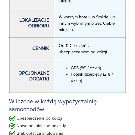
luksus.
W każdym hotelu w Stalida lub
LOKALIZACJE
innym wybranym przez Ciebie
ODBIORU
miejscu.
Od 12€ / dzień z
CENNIK
ubezpieczeniem od kolizji.
GPS (8€ / dzień)
OPCJONALNE
Fotelik dziecięcy (2 € /
DODATKI
dzień)
Wliczone w każdą wypożyczalnię
samochodów
Ubezpieczenie od kolizji
Nowe bezpieczne pojazdy
Brak opłat za anulowanie