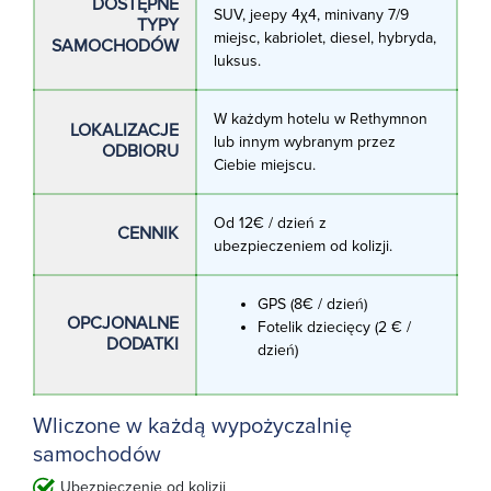
DOSTĘPNE
SUV, jeepy 4χ4, minivany 7/9
TYPY
miejsc, kabriolet, diesel, hybryda,
SAMOCHODÓW
luksus.
W każdym hotelu w Rethymnon
LOKALIZACJE
lub innym wybranym przez
ODBIORU
Ciebie miejscu.
Od 12€ / dzień z
CENNIK
ubezpieczeniem od kolizji.
GPS (8€ / dzień)
OPCJONALNE
Fotelik dziecięcy (2 € /
DODATKI
dzień)
Wliczone w każdą wypożyczalnię
samochodów
Ubezpieczenie od kolizji