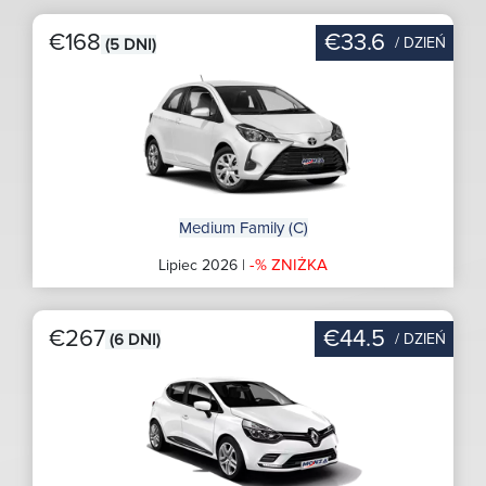
€168
€33.6
/ DZIEŃ
(5 DNI)
Medium Family (C)
-% ZNIŻKA
Lipiec 2026 |
€267
€44.5
/ DZIEŃ
(6 DNI)