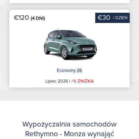
€120
€30
/ DZIEŃ
(4 DNI)
Economy (B)
-% ZNIŻKA
Lipiec 2026 |
Wypożyczalnia samochodów
Rethymno - Monza wynająć