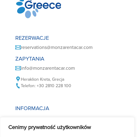
REZERWACJE
reservations@monzarentacar.com
ZAPYTANIA
info@monzarentacar.com
Heraklion Kreta, Grecja
Telefon: +30 2810 228 100
INFORMACJA
Polityka plików cookie
Cenimy prywatność użytkowników
Polityka prywatności