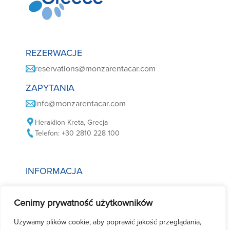
REZERWACJE
reservations@monzarentacar.com
ZAPYTANIA
info@monzarentacar.com
Heraklion Kreta, Grecja
Telefon: +30 2810 228 100
INFORMACJA
Polityka plików cookie
Cenimy prywatność użytkowników
Polityka prywatności
Warunki wynajmu samochodów
Używamy plików cookie, aby poprawić jakość przeglądania,