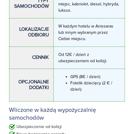
TYPY
miejsc, kabriolet, diesel, hybryda,
SAMOCHODÓW
luksus.
W każdym hotelu w Anissaras
LOKALIZACJE
lub innym wybranym przez
ODBIORU
Ciebie miejscu.
Od 12€ / dzień z
CENNIK
ubezpieczeniem od kolizji.
GPS (8€ / dzień)
OPCJONALNE
Fotelik dziecięcy (2 € /
DODATKI
dzień)
Wliczone w każdą wypożyczalnię
samochodów
Ubezpieczenie od kolizji