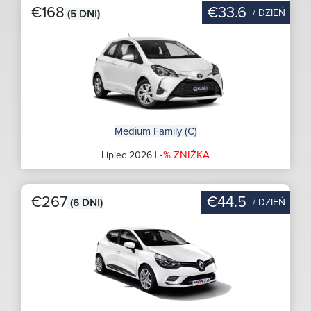
€168
€33.6
/ DZIEŃ
(5 DNI)
Medium Family (C)
-% ZNIŻKA
Lipiec 2026 |
€267
€44.5
/ DZIEŃ
(6 DNI)