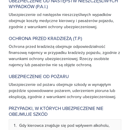
UBEZPIECZENIE OD NASTĘPSTW NIESZCZĘŚLIWYCH
WYPADKÓW (P.A.I.)
Ubezpieczenie od następstw nieszczęśliwych wypadków
obejmuje koszty medyczne kierowcy i pasażerów pojazdu,
zgodnie z warunkami ochrony ubezpieczeniowej.
OCHRONA PRZED KRADZIEŻĄ (T.P.)
Ochrona przed kradzieżą obejmuje odpowiedzialność
finansową najemcy w przypadku kradzieży pojazdu, zgodnie z
warunkami ochrony ubezpieczeniowej. Rzeczy osobiste
najemcy lub pasażerów nie są objęte ochroną.
UBEZPIECZENIE OD POŻARU
Ubezpieczenie od pożaru obejmuje szkody w wynajętym
pojeździe spowodowane pożarem, uderzeniem pioruna lub
eksplozją, zgodnie z warunkami ochrony ubezpieczeniowej.
PRZYPADKI, W KTÓRYCH UBEZPIECZENIE NIE
OBEJMUJE SZKÓD
Gdy kierowca znajduje się pod wpływem alkoholu,