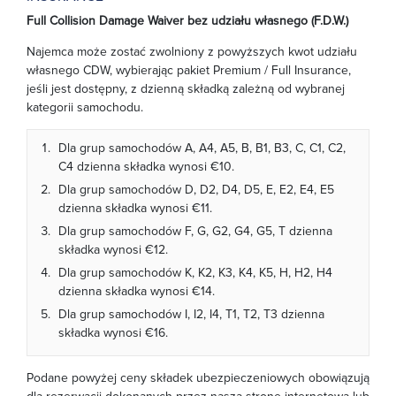
Full Collision Damage Waiver bez udziału własnego (F.D.W.)
Najemca może zostać zwolniony z powyższych kwot udziału
własnego CDW, wybierając pakiet Premium / Full Insurance,
jeśli jest dostępny, z dzienną składką zależną od wybranej
kategorii samochodu.
Dla grup samochodów A, A4, A5, B, B1, B3, C, C1, C2,
C4 dzienna składka wynosi €10.
Dla grup samochodów D, D2, D4, D5, E, E2, E4, E5
dzienna składka wynosi €11.
Dla grup samochodów F, G, G2, G4, G5, T dzienna
składka wynosi €12.
Dla grup samochodów K, K2, K3, K4, K5, H, H2, H4
dzienna składka wynosi €14.
Dla grup samochodów I, I2, I4, T1, T2, T3 dzienna
składka wynosi €16.
Podane powyżej ceny składek ubezpieczeniowych obowiązują