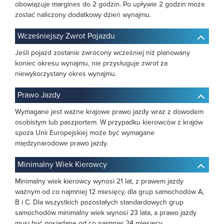
obowiązuje margines do 2 godzin. Po upływie 2 godzin może
zostać naliczony dodatkowy dzień wynajmu.
Wcześniejszy Zwrot Pojazdu
Jeśli pojazd zostanie zwrócony wcześniej niż planowany
koniec okresu wynajmu, nie przysługuje zwrot za
niewykorzystany okres wynajmu.
Prawo Jazdy
Wymagane jest ważne krajowe prawo jazdy wraz z dowodem
osobistym lub paszportem. W przypadku kierowców z krajów
spoza Unii Europejskiej może być wymagane
międzynarodowe prawo jazdy.
Minimalny Wiek Kierowcy
Minimalny wiek kierowcy wynosi 21 lat, z prawem jazdy
ważnym od co najmniej 12 miesięcy, dla grup samochodów A,
B i C. Dla wszystkich pozostałych standardowych grup
samochodów minimalny wiek wynosi 23 lata, a prawo jazdy
musi być posiadane od co najmniej 24 miesięcy.