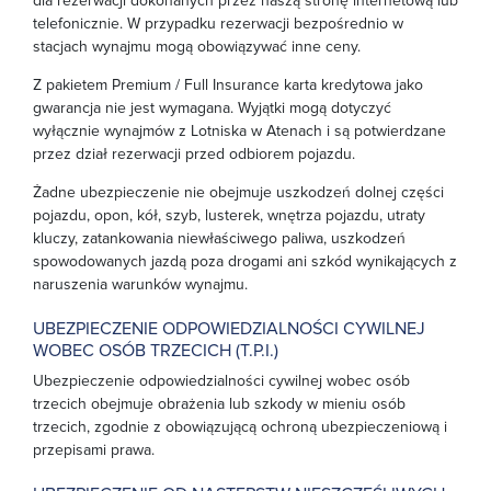
dla rezerwacji dokonanych przez naszą stronę internetową lub
telefonicznie. W przypadku rezerwacji bezpośrednio w
stacjach wynajmu mogą obowiązywać inne ceny.
Z pakietem Premium / Full Insurance karta kredytowa jako
gwarancja nie jest wymagana. Wyjątki mogą dotyczyć
wyłącznie wynajmów z Lotniska w Atenach i są potwierdzane
przez dział rezerwacji przed odbiorem pojazdu.
Żadne ubezpieczenie nie obejmuje uszkodzeń dolnej części
pojazdu, opon, kół, szyb, lusterek, wnętrza pojazdu, utraty
kluczy, zatankowania niewłaściwego paliwa, uszkodzeń
spowodowanych jazdą poza drogami ani szkód wynikających z
naruszenia warunków wynajmu.
UBEZPIECZENIE ODPOWIEDZIALNOŚCI CYWILNEJ
WOBEC OSÓB TRZECICH (T.P.I.)
Ubezpieczenie odpowiedzialności cywilnej wobec osób
trzecich obejmuje obrażenia lub szkody w mieniu osób
trzecich, zgodnie z obowiązującą ochroną ubezpieczeniową i
przepisami prawa.